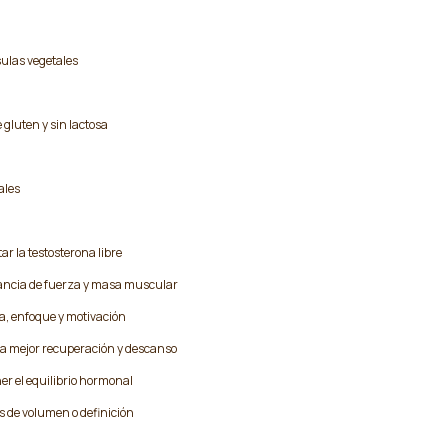
ulas vegetales
 gluten y sin lactosa
ales
r la testosterona libre
ancia de fuerza y masa muscular
ía, enfoque y motivación
a mejor recuperación y descanso
r el equilibrio hormonal
s de volumen o definición