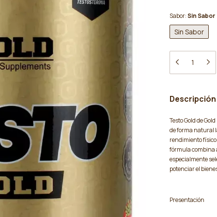
Sabor:
Sin Sabor
Sin Sabor
Descripción
Testo Gold de Gol
de forma natural 
rendimiento físico
fórmula combina a
especialmente se
potenciar el bien
Presentación