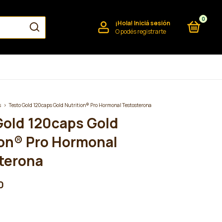
0
¡Hola!
Iniciá sesión
O podés registrarte
s
>
Testo Gold 120caps Gold Nutrition® Pro Hormonal Testosterona
Gold 120caps Gold
ion® Pro Hormonal
terona
0