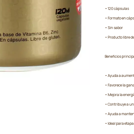
• 120 cápsulas
• Formato en cáps
• Sin sabor
• Producto libre de
Beneficios princip
• Ayuda a aumenta
• Favorece la gan
• Mejora la energ
• Contribuye a un
• Ayuda a mantene
• Ideal para etapa