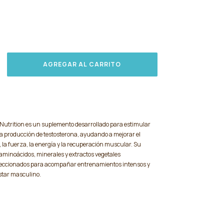
d Nutrition es un suplemento desarrollado para estimular
la producción de testosterona, ayudando a mejorar el
, la fuerza, la energía y la recuperación muscular. Su
minoácidos, minerales y extractos vegetales
leccionados para acompañar entrenamientos intensos y
estar masculino.