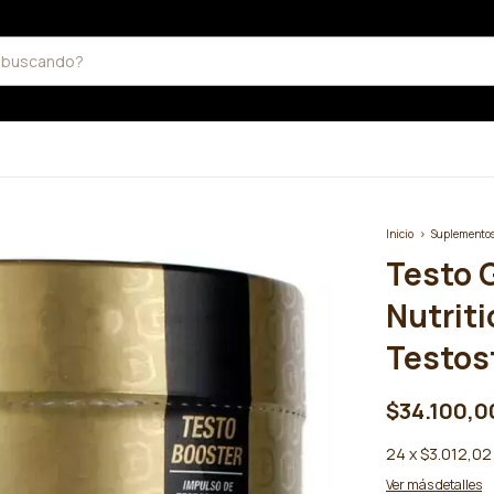
Inicio
>
Suplemento
Testo 
Nutrit
Testos
$34.100,0
24
x
$3.012,02
Ver más detalles