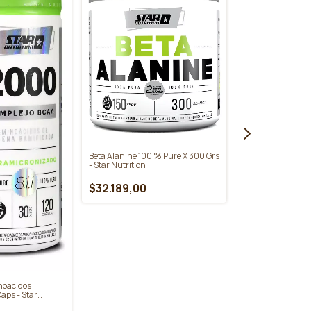
Beta Alanine 100 % Pure X 300 Grs
Hydroplus Sport 
- Star Nutrition
700 Grs. - Star Nu
$32.189,00
$22.655,00
noacidos
aps - Star