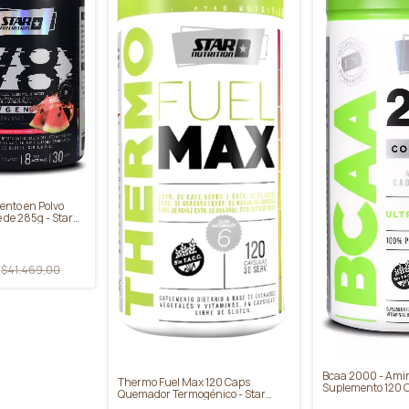
nto en Polvo
 de 285g - Star
$41.469,00
Bcaa 2000 - Ami
Thermo Fuel Max 120 Caps
Suplemento 120 C
Quemador Termogénico - Star
Nutrition
Nutrition