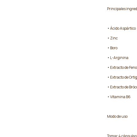
Principales ingre
• Ácido Aspártico
• Zinc
• Boro
• L-Arginina
• Extracto de Fen
• Extracto de Orti
• Extracto de Bróco
• Vitamina B6
Modo de uso
Tomar 4 cápsulas