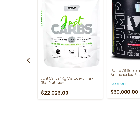
Pump V8 Supleme
Aminoácidos Pote
Just Carbs 1 Kg Maltodextrina -
Nutrition
Star Nutrition
-
28
%
OFF
$30.000,00
$22.023,00
aps Quemador De
ition