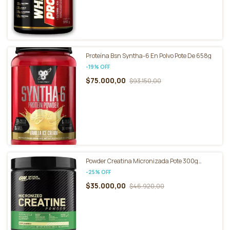
Proteína Bsn Syntha-6 En Polvo Pote De 658g
-
19
%
OFF
$75.000,00
$93.150,00
Powder Creatina Micronizada Pote 300g
Optimum Nutrition Sin Sabor
-
25
%
OFF
$35.000,00
$46.920,00