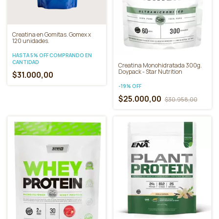
Creatina en Gomitas. Gomex x
120 unidades.
HASTA 5% OFF
COMPRANDO EN
CANTIDAD
Creatina Monohidratada 300g.
Doypack - Star Nutrition
$31.000,00
-
19
%
OFF
$25.000,00
$30.958,00