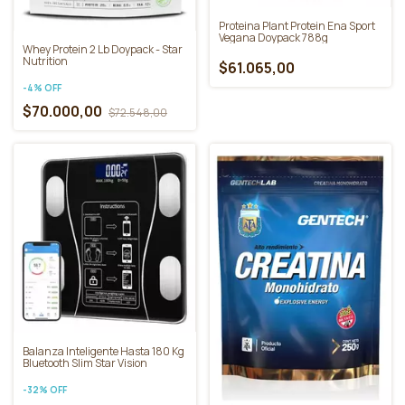
Proteina Plant Protein Ena Sport
Vegana Doypack 788g
Whey Protein 2 Lb Doypack - Star
Nutrition
$61.065,00
-
4
%
OFF
$70.000,00
$72.548,00
Balanza Inteligente Hasta 180 Kg
Bluetooth Slim Star Vision
-
32
%
OFF