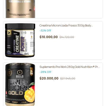
Creatina Micronizada Frasco 300g Body
Advance
-
32
%
OFF
$10.000,00
$14.720,00
Suplemento Pre Work 280g Gold Nutrition® Pre
Entreno
-
28
%
OFF
$20.000,00
$27.945,00