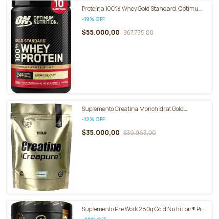
Proteína 100% Whey Gold Standard. Optimum
Nutrition 310 G
-
19
%
OFF
$55.000,00
$67.735,00
Suplemento Creatina Monohidrat Gold
Nutrition® Creapure 200g
-
12
%
OFF
$35.000,00
$39.963,00
Suplemento Pre Work 280g Gold Nutrition® Pre
Entreno