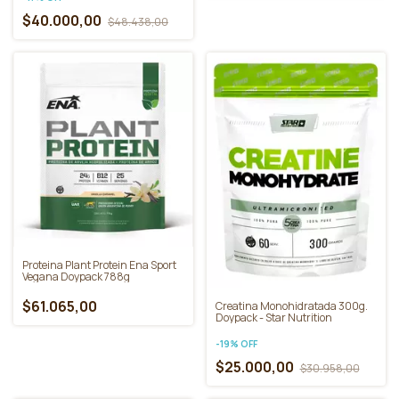
$40.000,00
$48.438,00
Proteina Plant Protein Ena Sport
Vegana Doypack 788g
$61.065,00
Creatina Monohidratada 300g.
Doypack - Star Nutrition
-
19
%
OFF
$25.000,00
$30.958,00