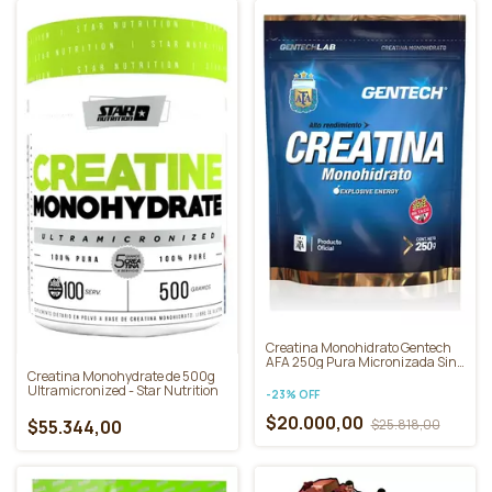
Creatina Monohidrato Gentech
AFA 250g Pura Micronizada Sin
Creatina Monohydrate de 500g
Gluten
Ultramicronized - Star Nutrition
-
23
%
OFF
$20.000,00
$55.344,00
$25.818,00