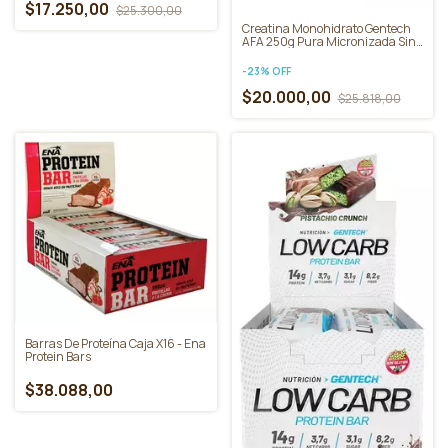
$17.250,00
$25.300,00
Creatina Monohidrato Gentech
AFA 250g Pura Micronizada Sin
Gluten
-
23
%
OFF
$20.000,00
$25.818,00
Barras De Proteína Caja X16 - Ena
Protein Bars
$38.088,00