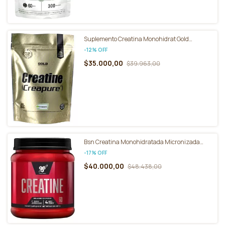
Suplemento Creatina Monohidrat Gold
Nutrition® Creapure 200g
-
12
%
OFF
$35.000,00
$39.963,00
Bsn Creatina Monohidratada Micronizada
Pote 309g Sin sabor
-
17
%
OFF
$40.000,00
$48.438,00