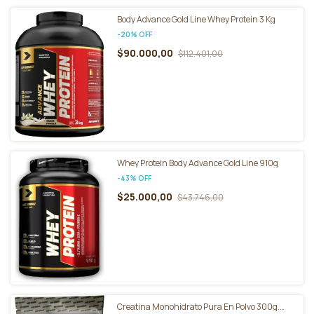
Body Advance Gold Line Whey Protein 3 Kg
-
20
%
OFF
$90.000,00
$112.401,00
Whey Protein Body Advance Gold Line 910g
-
43
%
OFF
$25.000,00
$43.746,00
Creatina Monohidrato Pura En Polvo 300g.