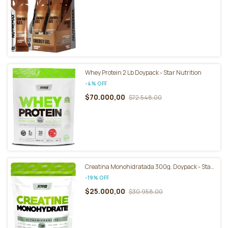
Whey Protein 2 Lb Doypack - Star Nutrition
-
4
%
OFF
$70.000,00
$72.548,00
Creatina Monohidratada 300g. Doypack - Star
Nutrition
-
19
%
OFF
$25.000,00
$30.958,00