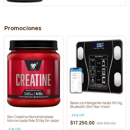
Promociones
Balanza Inteligente Hasta 180 Kg
Bluetooth Slim Star Vision
-
32
%
OFF
Bsn Creatina Monohidratada
Micronizada Pote 309g Sin sabor
$17.250,00
$25.300,00
-
17
%
OFF