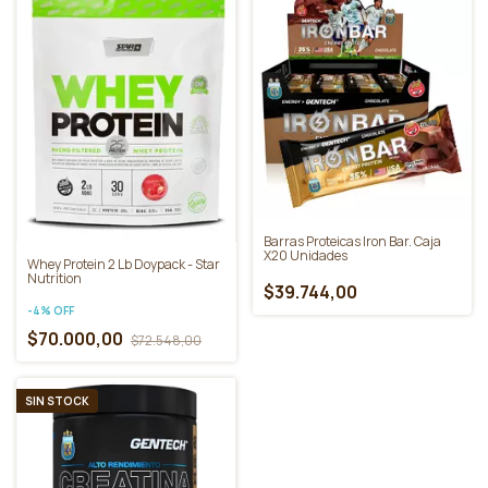
Barras Proteicas Iron Bar. Caja
X20 Unidades
Whey Protein 2 Lb Doypack - Star
Nutrition
$39.744,00
-
4
%
OFF
$70.000,00
$72.548,00
SIN STOCK