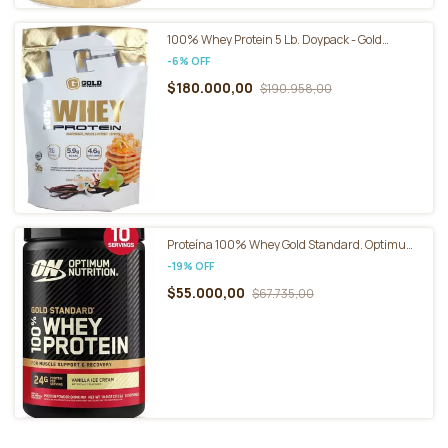
100% Whey Protein 5 Lb. Doypack - Gold
Nutrition
-
6
%
OFF
$180.000,00
$190.958,00
Proteína 100% Whey Gold Standard. Optimum
Nutrition 310 G
-
19
%
OFF
$55.000,00
$67.735,00