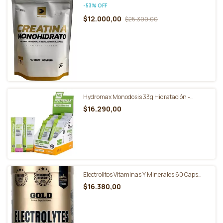
Body Advance
-
53
%
OFF
$12.000,00
$25.300,00
Hydromax Monodosis 33g Hidratación -
Nutremax Display X20 U
$16.290,00
Electrolitos Vitaminas Y Minerales 60 Caps
Gold Nutrition
$16.380,00