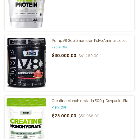
Pump V8 Suplemento en Polvo Aminoácidos
Pote de 285g - Star Nutrition
-
28
%
OFF
$30.000,00
$41.469,00
Creatina Monohidratada 300g. Doypack - Star
Nutrition
-
19
%
OFF
$25.000,00
$30.958,00