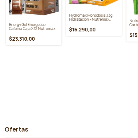
Hydromax Monodosis 33g
Hidratación - Nutremax
Nutr
Display X20 U
Energy Gel Energetico
Carb
Cafeina Caja X 12 Nutremax
Elect
$16.290,00
$15
$23.310,00
Ofertas