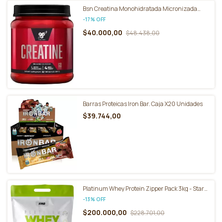
Bsn Creatina Monohidratada Micronizada
Pote 309g Sin sabor
-
17
%
OFF
$40.000,00
$48.438,00
Barras Proteicas Iron Bar. Caja X20 Unidades
$39.744,00
Platinum Whey Protein Zipper Pack 3kg - Star
Nutrition
-
13
%
OFF
$200.000,00
$228.701,00