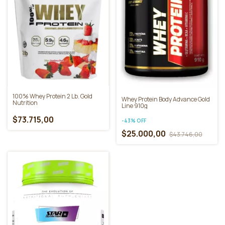
100% Whey Protein 2 Lb. Gold
Whey Protein Body Advance Gold
Nutrition
Line 910g
$73.715,00
-
43
%
OFF
$25.000,00
$43.746,00