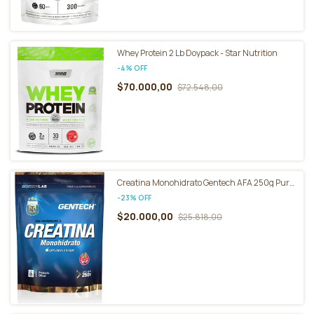
Whey Protein 2 Lb Doypack - Star Nutrition
-
4
%
OFF
$70.000,00
$72.548,00
Creatina Monohidrato Gentech AFA 250g Pura
Micronizada Sin Gluten
-
23
%
OFF
$20.000,00
$25.818,00